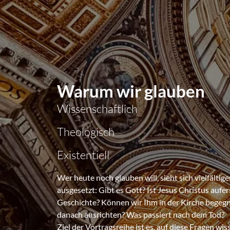
Warum wir glauben
Wissenschaftlich
Theologisch
Existentiell
Wer heute noch glauben will, sieht sich vielfält
ausgesetzt: Gibt es Gott? Ist Jesus Christus aufe
Geschichte? Können wir Ihm in der Kirche begeg
danach ausrichten? Was passiert nach dem Tod?
Ziel der Vortragsreihe ist es, auf diese Fragen wis