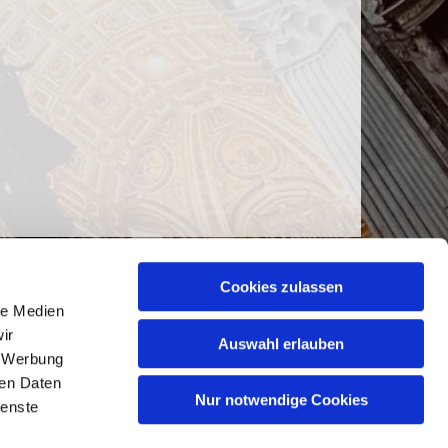
Cookies zulassen
le Medien
ir
Auswahl erlauben
, Werbung
ren Daten
Nur notwendige Cookies
ienste