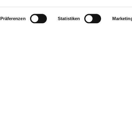
Präferenzen
Statistiken
Marketin
Pfarrei St. Matthias Schöneberg • Goltzstr. 29 • 10781 Berlin
Hinweisgebersystem
Barrierefreiheitserklärung
Impressum
Datenschutzerklärung
ChurchDesk-Login