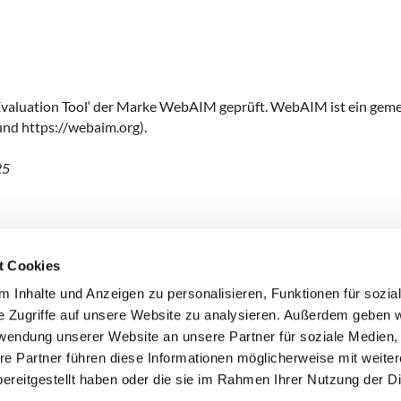
Evaluation Tool‘ der Marke WebAIM geprüft. WebAIM ist ein geme
und https://webaim.org).
25
t Cookies
 Inhalte und Anzeigen zu personalisieren, Funktionen für sozia
Pfarrei St. Matthias Schöneberg • Goltzstr. 29 • 10781 Berlin
e Zugriffe auf unsere Website zu analysieren. Außerdem geben w
rwendung unserer Website an unsere Partner für soziale Medien
Hinweisgebersystem
Barrierefreiheitserklärung
re Partner führen diese Informationen möglicherweise mit weite
ereitgestellt haben oder die sie im Rahmen Ihrer Nutzung der D