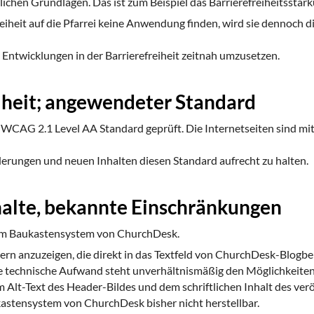
zlichen Grundlagen. Das ist zum Beispiel das Barrierefreiheitsstär
eiheit auf die Pfarrei keine Anwendung finden, wird sie dennoch 
 Entwicklungen in der Barrierefreiheit zeitnah umzusetzen.
eiheit; angewendeter Standard
m WCAG 2.1 Level AA Standard geprüft. Die Internetseiten sind mi
nderungen und neuen Inhalten diesen Standard aufrecht zu halten.
nhalte, bekannte Einschränkungen
 dem Baukastensystem von ChurchDesk.
Bildern anzuzeigen, die direkt in das Textfeld von ChurchDesk-Blog
 technische Aufwand steht unverhältnismäßig den Möglichkeiten 
m Alt-Text des Header-Bildes und dem schriftlichen Inhalt des verö
kastensystem von ChurchDesk bisher nicht herstellbar.