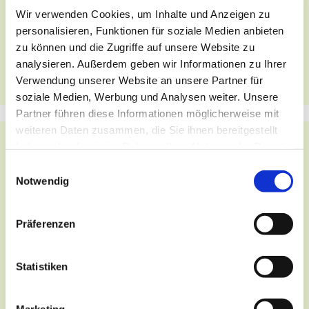
Wir verwenden Cookies, um Inhalte und Anzeigen zu
+49 30 216 30 57
personalisieren, Funktionen für soziale Medien anbieten
pfarrer.wieneke@st-matthias-berlin.de
zu können und die Zugriffe auf unsere Website zu
analysieren. Außerdem geben wir Informationen zu Ihrer
Als vCard per E-Mail verschicken
Verwendung unserer Website an unsere Partner für
Als vCard herunterladen
soziale Medien, Werbung und Analysen weiter. Unsere
Partner führen diese Informationen möglicherweise mit
weiteren Daten zusammen, die Sie ihnen bereitgestellt
haben oder die sie im Rahmen Ihrer Nutzung der Dienste
Maximilian Hofmann
gesammelt haben.
E
Notwendig
Pfarrvikar
i
n
+49 30 286 27 127
w
Präferenzen
maximilian.hofmann@erzbistumberlin.de
i
l
l
Statistiken
i
Als vCard per E-Mail verschicken
g
Als vCard herunterladen