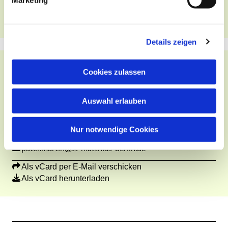
Marketing
u
GESPRÄCHSTERMIN_
n
g
Details zeigen
s
a
u
Cookies zulassen
P. Martin Rithun Manas VC
s
w
Pfarrvikar
Auswahl erlauben
a
h
Kontakt über das Pfarrbüro
l
Nur notwendige Cookies
+49 30 216 30 57
pater.martin@st-matthias-berlin.de
Als vCard per E-Mail verschicken
Als vCard herunterladen