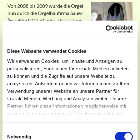
Von 2008 bis 2009 wurde die Orgel
nun durch die Orgelbaufirma Sauer
(Frankfurt/Oder) unter der Leitung
von Peter Fräßdorf erneut
restauriert. Ermöglicht wurde die
Renovierung (Kosten: 185.100 EUR)
durch Spenden.
Diese Webseite verwendet Cookies
Nun erstrahlt die in der Berliner
Wir verwenden Cookies, um Inhalte und Anzeigen zu
Orgellandschaft herausragende
personalisieren, Funktionen für soziale Medien anbieten
Seifert-Orgel im 50. Jahr nach ihrer Erbauung in neuem
zu können und die Zugriffe auf unsere Website zu
Glanz. Vieles an den Werken, den Pfeifen, der Elekrik und
analysieren. Außerdem geben wir Informationen zu Ihrer
Elektronie sowie am Spieltisch wurde technisch erneutert.
Verwendung unserer Website an unsere Partner für
Die notwendige Erneuerung der Membranen, die
soziale Medien, Werbung und Analysen weiter. Unsere
Erweiterungen und Verbesserungen der Spieltechnik
Partner führen diese Informationen möglicherweise mit
haben die Orgel wesentlich optimiert.
weiteren Daten zusammen, die Sie ihnen bereitgestellt
So hebt sich die Orgel auch in Zukunft ab vom Alltäglichen.
haben oder die sie im Rahmen Ihrer Nutzung der Dienste
Die gewonnene Klangfülle der in der Anlage sowieso
gesammelt haben.
E
schon opulenten Orgel ermöglicht die Darstellung aller
Notwendig
i
Epochen der Orgelmusik und darüber hinaus die