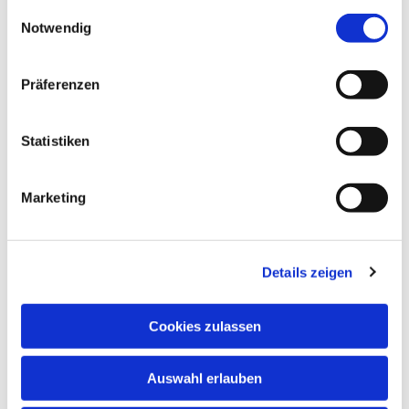
gesammelt haben.
E
Notwendig
i
n
w
Präferenzen
i
l
l
Statistiken
i
g
Marketing
u
Dies könnte Sie auch interessieren
n
g
Details zeigen
s
a
u
Cookies zulassen
s
w
Auswahl erlauben
a
h