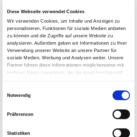
Selbstverständlich gilt auch bei der RKW wie bei allen
Übernachtungsfahrten der Pfarrei das Schutzkonzept mit
Diese Webseite verwendet Cookies
dem entsprechenden Verhaltenskodex der Pfarrei.
Wir verwenden Cookies, um Inhalte und Anzeigen zu
personalisieren, Funktionen für soziale Medien anbieten
Bitte mitbringen:
zu können und die Zugriffe auf unsere Website zu
feste Schuhe für den Wald
analysieren. Außerdem geben wir Informationen zu Ihrer
Regenkleidung
Verwendung unserer Website an unsere Partner für
Waschzeug, Duschgel usw.
soziale Medien, Werbung und Analysen weiter. Unsere
Handtuch
Partner führen diese Informationen möglicherweise mit
Bettwäsche oder 6,- € für Leihbettwäsche
weiteren Daten zusammen, die Sie ihnen bereitgestellt
Hausschuhe
mit fester Sohle
haben oder die sie im Rahmen Ihrer Nutzung der Dienste
Kleidung die auch schmutzig werden darf
gesammelt haben.
E
Kleidung oder Kittel zum Basteln und malen
Notwendig
i
n
Zum Empfehlen:
w
Präferenzen
Musikbox mit Speicherchip für Musik im Zimmer
i
Extra Digitalkamera
l
l
Statistiken
Besonderheit: