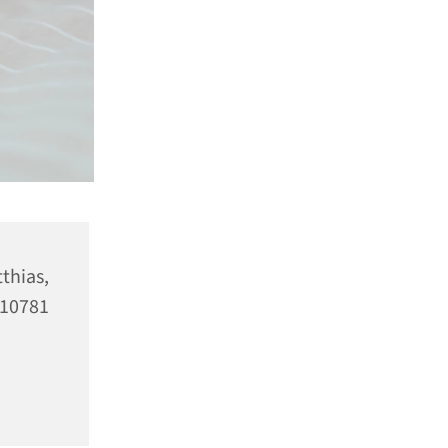
as,
10781