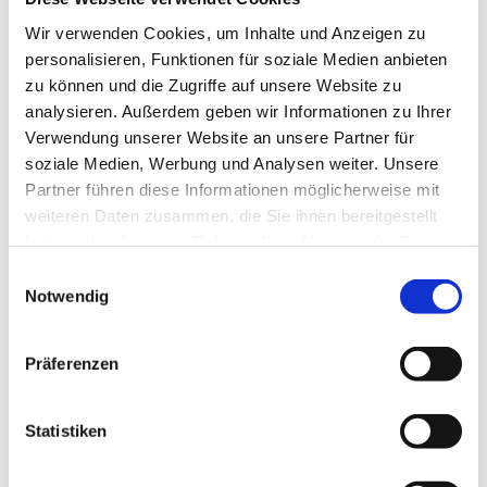
Wir verwenden Cookies, um Inhalte und Anzeigen zu
personalisieren, Funktionen für soziale Medien anbieten
zu können und die Zugriffe auf unsere Website zu
analysieren. Außerdem geben wir Informationen zu Ihrer
Verwendung unserer Website an unsere Partner für
soziale Medien, Werbung und Analysen weiter. Unsere
Partner führen diese Informationen möglicherweise mit
weiteren Daten zusammen, die Sie ihnen bereitgestellt
haben oder die sie im Rahmen Ihrer Nutzung der Dienste
gesammelt haben.
E
Notwendig
i
Dies könnte Sie auch interessieren
n
w
Präferenzen
i
l
l
Statistiken
i
g