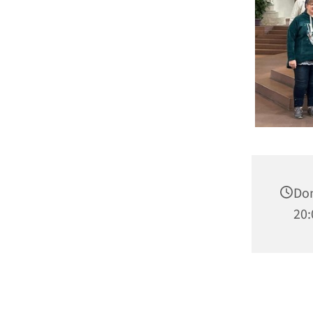
Do
20: