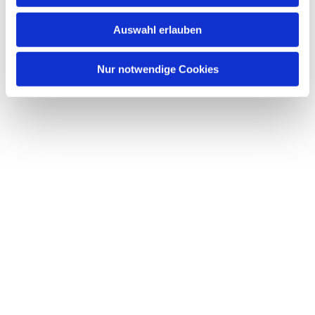
w
Auswahl erlauben
a
h
l
Nur notwendige Cookies