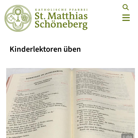
Kinderlektoren üben
© dbk