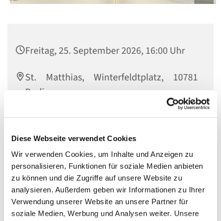
Freitag, 25. September 2026, 16:00 Uhr
St. Matthias, Winterfeldtplatz, 10781
Berlin
Diese Webseite verwendet Cookies
Kinderlektoren treffen sich freitags um 16 Uhr am
Wir verwenden Cookies, um Inhalte und Anzeigen zu
Pfarrsaal. Wir spielen mit Sprache und üben die Lesung
personalisieren, Funktionen für soziale Medien anbieten
vom Familiensonntag. Möchtest du das einmal
zu können und die Zugriffe auf unsere Website zu
ausprobieren? Komm einfach vorbei!
analysieren. Außerdem geben wir Informationen zu Ihrer
Verwendung unserer Website an unsere Partner für
soziale Medien, Werbung und Analysen weiter. Unsere