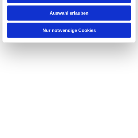
w
Auswahl erlauben
a
h
l
Nur notwendige Cookies