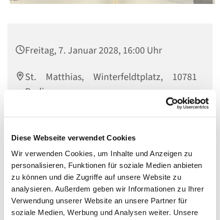
Freitag, 7. Januar 2028, 16:00 Uhr
St. Matthias, Winterfeldtplatz, 10781
Berlin
Diese Webseite verwendet Cookies
Kinderlektoren treffen sich freitags um 16 Uhr am
Wir verwenden Cookies, um Inhalte und Anzeigen zu
Pfarrsaal. Wir spielen mit Sprache und üben die Lesung
personalisieren, Funktionen für soziale Medien anbieten
vom Familiensonntag. Möchtest du das einmal
zu können und die Zugriffe auf unsere Website zu
ausprobieren? Komm einfach vorbei!
analysieren. Außerdem geben wir Informationen zu Ihrer
Verwendung unserer Website an unsere Partner für
soziale Medien, Werbung und Analysen weiter. Unsere