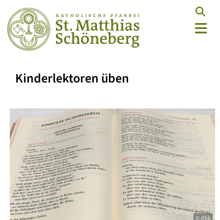
Kinderlektoren üben
© dbk