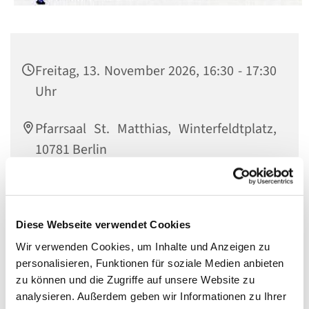
Freitag, 13. November 2026, 16:30 - 17:30
Uhr
Pfarrsaal St. Matthias, Winterfeldtplatz,
10781 Berlin
Kinderchorleiterin Regina Belz
(+491602026099)
Diese Webseite verwendet Cookies
Wir verwenden Cookies, um Inhalte und Anzeigen zu
personalisieren, Funktionen für soziale Medien anbieten
zu können und die Zugriffe auf unsere Website zu
Herzliche Einladung an alle Kinder ab 4 Jahren bis Mitte 3.
analysieren. Außerdem geben wir Informationen zu Ihrer
Klasse, die Lust zum Singen haben. Einfach dazukommen