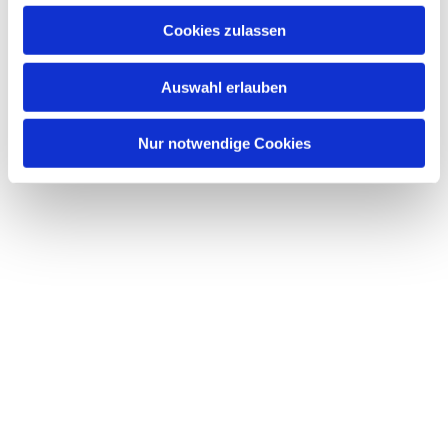
u
Dies könnte Sie auch interessieren
Cookies zulassen
s
w
Auswahl erlauben
a
h
l
Nur notwendige Cookies