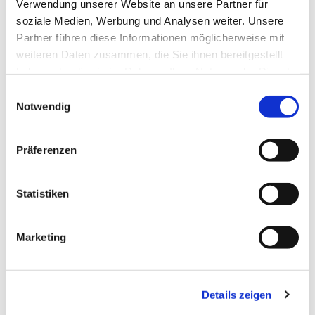
Verwendung unserer Website an unsere Partner für
und das Singen im Chor ausprobieren!
soziale Medien, Werbung und Analysen weiter. Unsere
Partner führen diese Informationen möglicherweise mit
weiteren Daten zusammen, die Sie ihnen bereitgestellt
haben oder die sie im Rahmen Ihrer Nutzung der Dienste
gesammelt haben.
E
Notwendig
i
n
w
Präferenzen
i
l
l
Statistiken
i
g
Marketing
u
n
g
Details zeigen
s
a