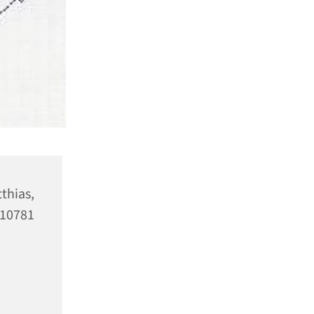
hias,
10781