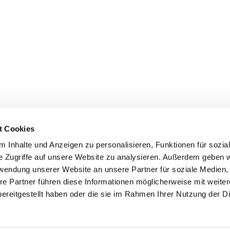
t Cookies
 Inhalte und Anzeigen zu personalisieren, Funktionen für sozia
Pfarrei St. Matthias Schöneberg • Goltzstr. 29 • 10781 Berlin
e Zugriffe auf unsere Website zu analysieren. Außerdem geben w
rwendung unserer Website an unsere Partner für soziale Medien
Hinweisgebersystem
Barrierefreiheitserklärung
re Partner führen diese Informationen möglicherweise mit weite
ereitgestellt haben oder die sie im Rahmen Ihrer Nutzung der D
Impressum
Datenschutzerklärung
ChurchDesk-Login