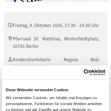
Freitag, 9. Oktober 2026, 17:30 - 19:30 Uhr
Pfarrsaal St. Matthias, Winterfeldtplatz,
10781 Berlin
Kinderchorleiterin Regina Belz
(+491602026099)
Diese Webseite verwendet Cookies
Herzliche Einladung an alle Kinder ab Mitte 3. Klasse, die
Wir verwenden Cookies, um Inhalte und Anzeigen zu
Lust zum Singen haben. Einfach dazukommen und das
personalisieren, Funktionen für soziale Medien anbieten
Singen im Chor ausprobieren!
zu können und die Zugriffe auf unsere Website zu