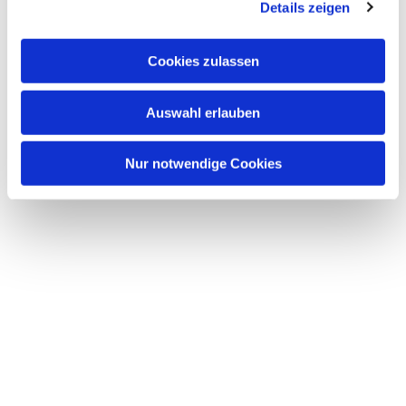
Details zeigen
s
a
u
Cookies zulassen
s
Dies könnte Sie auch interessieren
w
Auswahl erlauben
a
h
l
Nur notwendige Cookies