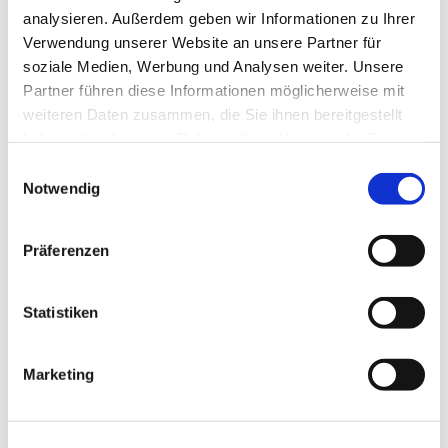
Es ist kein Vorsingen erforderlich, das Kind sollte aber
analysieren. Außerdem geben wir Informationen zu Ihrer
fließend lesen können.
Verwendung unserer Website an unsere Partner für
soziale Medien, Werbung und Analysen weiter. Unsere
Partner führen diese Informationen möglicherweise mit
weiteren Daten zusammen, die Sie ihnen bereitgestellt
haben oder die sie im Rahmen Ihrer Nutzung der Dienste
gesammelt haben.
E
Notwendig
i
n
w
Präferenzen
i
l
l
Statistiken
i
g
Marketing
u
n
g