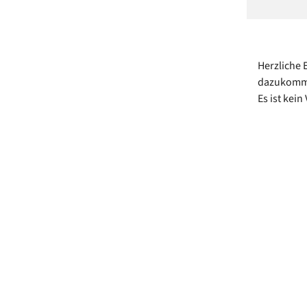
Herzliche 
dazukomme
Es ist kein