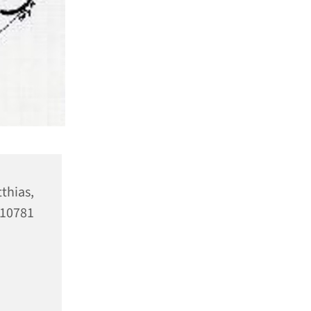
hias,
10781