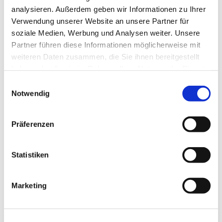
Es ist kein Vorsingen erforderlich, das Kind sollte aber
analysieren. Außerdem geben wir Informationen zu Ihrer
fließend lesen können.
Verwendung unserer Website an unsere Partner für
soziale Medien, Werbung und Analysen weiter. Unsere
Partner führen diese Informationen möglicherweise mit
weiteren Daten zusammen, die Sie ihnen bereitgestellt
haben oder die sie im Rahmen Ihrer Nutzung der Dienste
gesammelt haben.
E
Notwendig
i
n
w
Präferenzen
i
l
l
Statistiken
i
g
Marketing
u
n
g