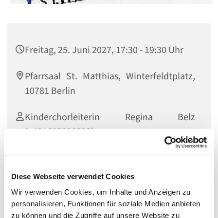
Freitag, 25. Juni 2027, 17:30 - 19:30 Uhr
Pfarrsaal St. Matthias, Winterfeldtplatz,
10781 Berlin
Kinderchorleiterin Regina Belz
(+491602026099)
Diese Webseite verwendet Cookies
Herzliche Einladung an alle Kinder ab Mitte 3. Klasse, die
Wir verwenden Cookies, um Inhalte und Anzeigen zu
Lust zum Singen haben. Einfach dazukommen und das
personalisieren, Funktionen für soziale Medien anbieten
Singen im Chor ausprobieren!
zu können und die Zugriffe auf unsere Website zu