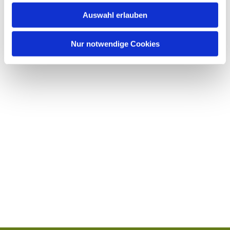
w
Auswahl erlauben
a
h
l
Nur notwendige Cookies