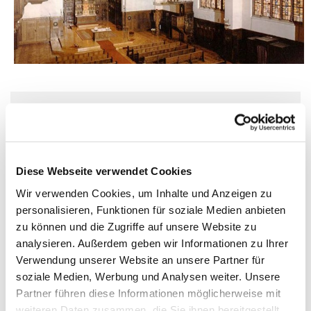
Sonntag, 13. September 2026, 09:30 Uhr
St. Elisabeth, Kolonnenstraße 38, 10829
Diese Webseite verwendet Cookies
Berlin
Wir verwenden Cookies, um Inhalte und Anzeigen zu
personalisieren, Funktionen für soziale Medien anbieten
zu können und die Zugriffe auf unsere Website zu
analysieren. Außerdem geben wir Informationen zu Ihrer
Verwendung unserer Website an unsere Partner für
soziale Medien, Werbung und Analysen weiter. Unsere
Partner führen diese Informationen möglicherweise mit
weiteren Daten zusammen, die Sie ihnen bereitgestellt