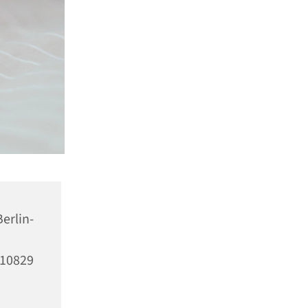
erlin-
10829