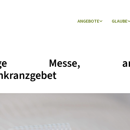
ANGEBOTE
GLAUBE
lige Messe, ans
nkranzgebet