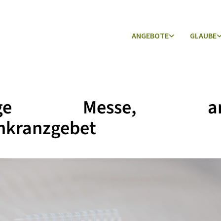
ANGEBOTE
GLAUBE
lige Messe, ans
nkranzgebet