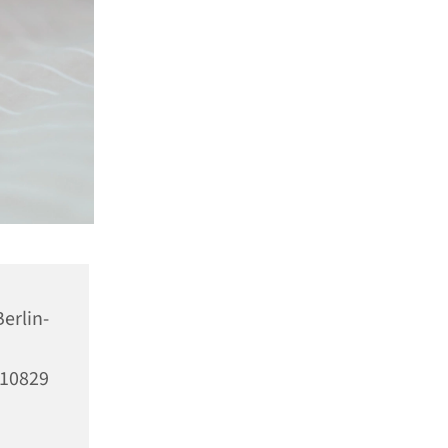
erlin-
10829