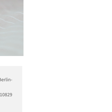
erlin-
10829