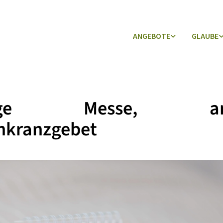
ANGEBOTE
GLAUBE
lige Messe, ans
nkranzgebet