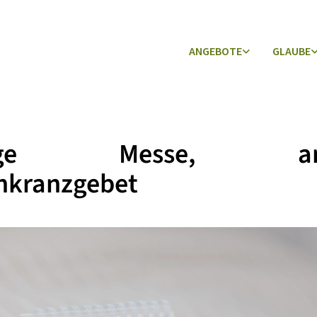
ANGEBOTE
GLAUBE
lige Messe, ans
nkranzgebet