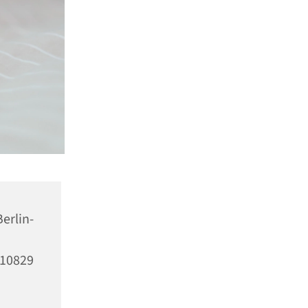
erlin-
10829