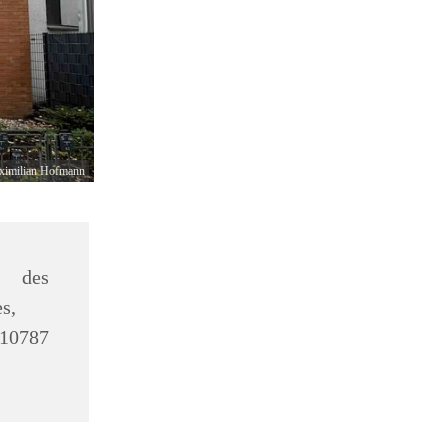
imilian Hofmann
des
s,
10787