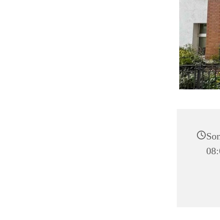
So
08: