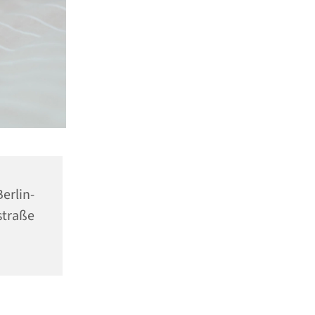
erlin-
traße