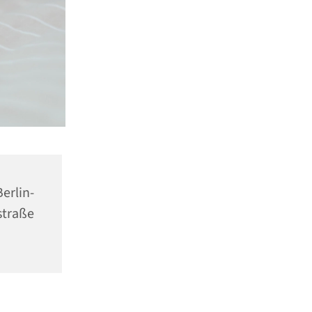
erlin-
traße