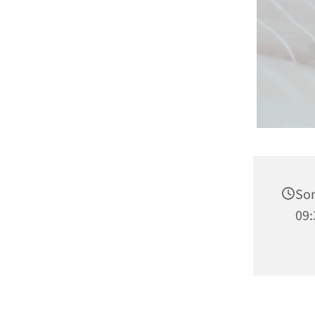
So
09: