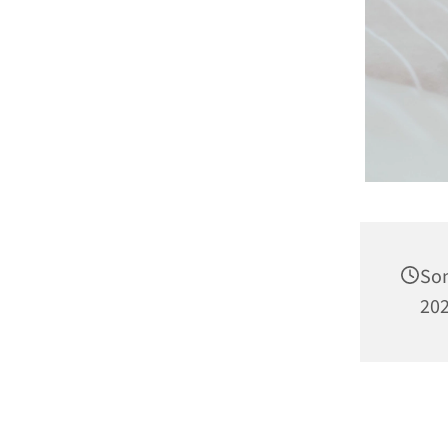
So
202