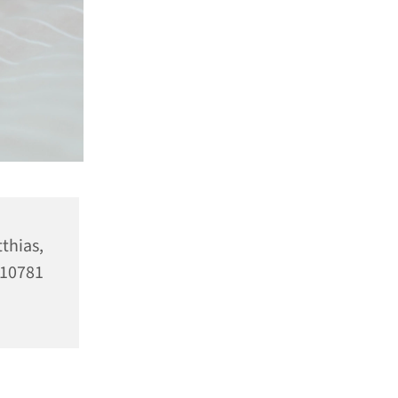
as,
10781