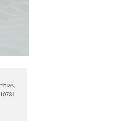
as,
10781