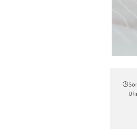
Son
Uh