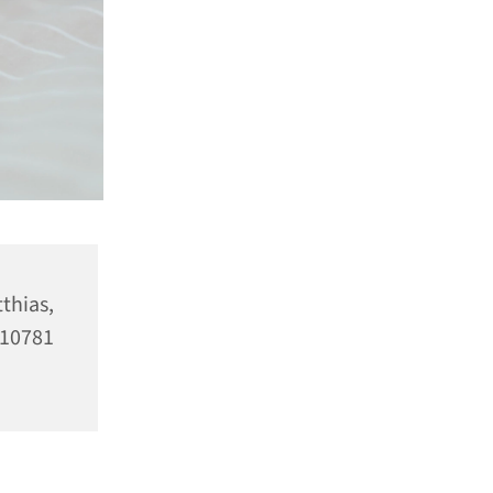
as,
10781