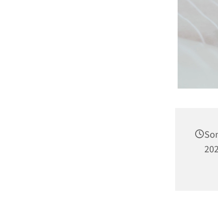
So
202