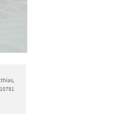
as,
10781