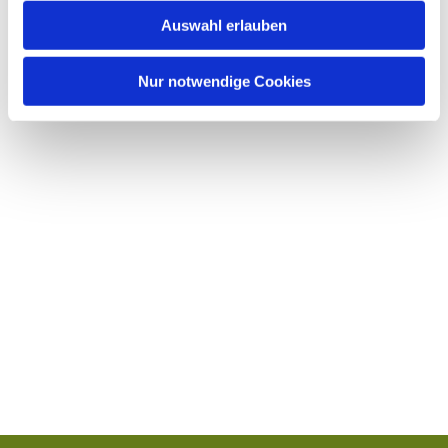
w
Auswahl erlauben
a
h
l
Nur notwendige Cookies