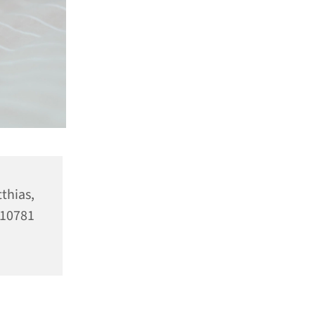
as,
10781