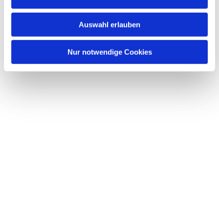
s
w
Auswahl erlauben
a
h
l
Nur notwendige Cookies