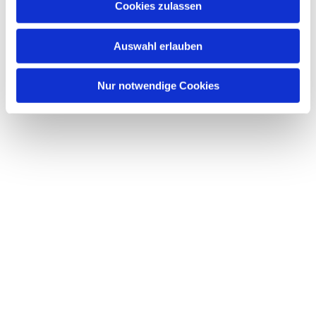
Cookies zulassen
s
w
Auswahl erlauben
a
h
l
Nur notwendige Cookies