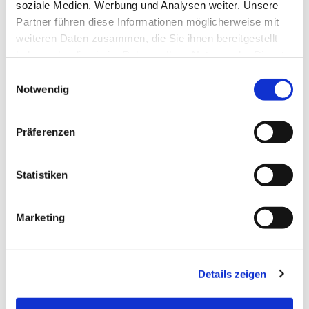
soziale Medien, Werbung und Analysen weiter. Unsere
Partner führen diese Informationen möglicherweise mit
weiteren Daten zusammen, die Sie ihnen bereitgestellt
haben oder die sie im Rahmen Ihrer Nutzung der Dienste
gesammelt haben.
E
Notwendig
i
n
w
Präferenzen
i
l
l
Statistiken
i
g
Marketing
u
n
g
Details zeigen
s
a
Dies könnte Sie auch interessieren
u