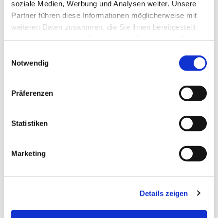
soziale Medien, Werbung und Analysen weiter. Unsere
Partner führen diese Informationen möglicherweise mit
weiteren Daten zusammen, die Sie ihnen bereitgestellt
haben oder die sie im Rahmen Ihrer Nutzung der Dienste
gesammelt haben.
E
Notwendig
i
n
w
Präferenzen
i
l
l
Statistiken
i
g
Marketing
u
n
g
Details zeigen
s
a
Dies könnte Sie auch interessieren
u