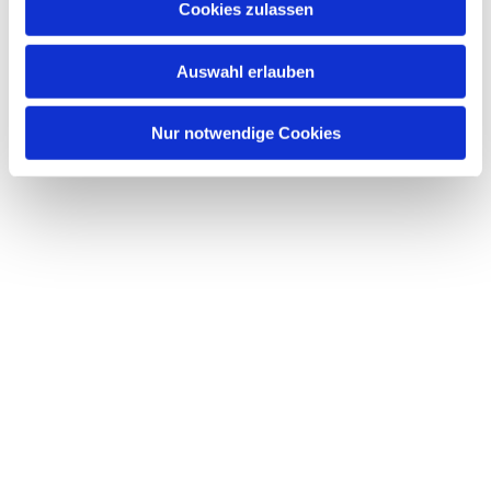
Cookies zulassen
s
w
Auswahl erlauben
a
h
l
Nur notwendige Cookies