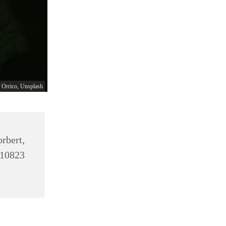
 Orrico, Unsplash
bert,
10823