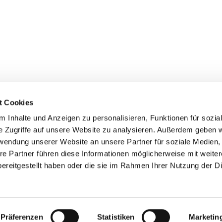
t Cookies
 Inhalte und Anzeigen zu personalisieren, Funktionen für sozia
Pfarrei St. Matthias Schöneberg • Goltzstr. 29 • 10781 Berlin
e Zugriffe auf unsere Website zu analysieren. Außerdem geben w
rwendung unserer Website an unsere Partner für soziale Medien
Hinweisgebersystem
Barrierefreiheitserklärung
re Partner führen diese Informationen möglicherweise mit weite
ereitgestellt haben oder die sie im Rahmen Ihrer Nutzung der D
Impressum
Datenschutzerklärung
ChurchDesk-Login
Präferenzen
Statistiken
Marketin