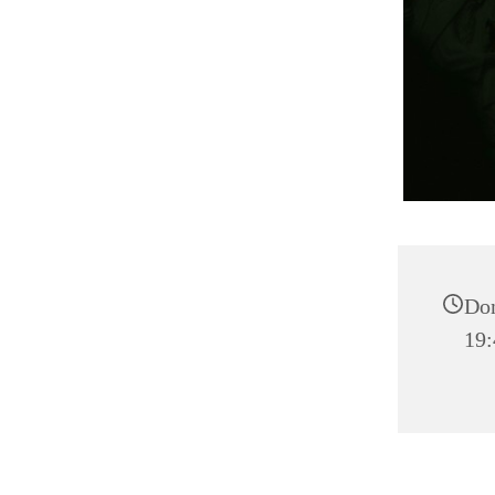
Don
19: