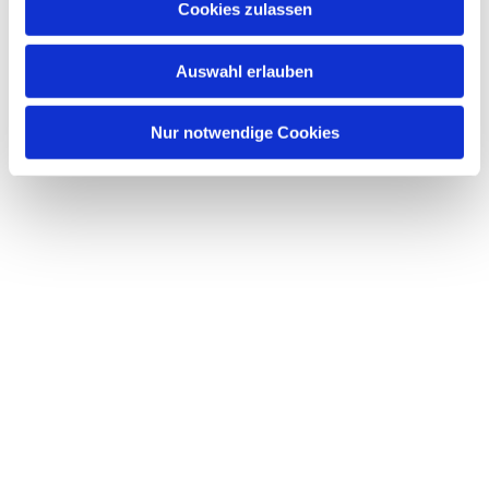
Cookies zulassen
s
w
Auswahl erlauben
a
h
l
Nur notwendige Cookies