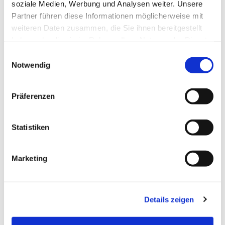
soziale Medien, Werbung und Analysen weiter. Unsere
Partner führen diese Informationen möglicherweise mit
weiteren Daten zusammen, die Sie ihnen bereitgestellt
haben oder die sie im Rahmen Ihrer Nutzung der Dienste
gesammelt haben.
E
Notwendig
i
n
w
Präferenzen
i
l
l
Statistiken
i
g
Marketing
u
n
g
Details zeigen
s
a
Dies könnte Sie auch interessieren
u