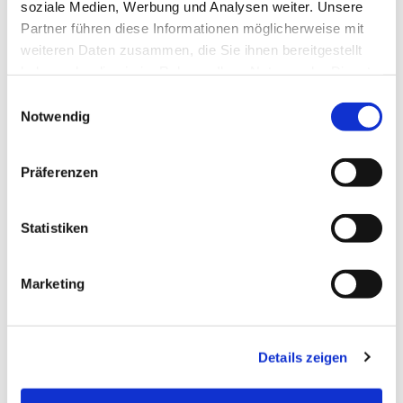
soziale Medien, Werbung und Analysen weiter. Unsere
Partner führen diese Informationen möglicherweise mit
weiteren Daten zusammen, die Sie ihnen bereitgestellt
haben oder die sie im Rahmen Ihrer Nutzung der Dienste
gesammelt haben.
E
Notwendig
i
n
w
Präferenzen
i
l
l
Statistiken
i
g
Marketing
u
n
g
Details zeigen
s
a
Dies könnte Sie auch interessieren
u