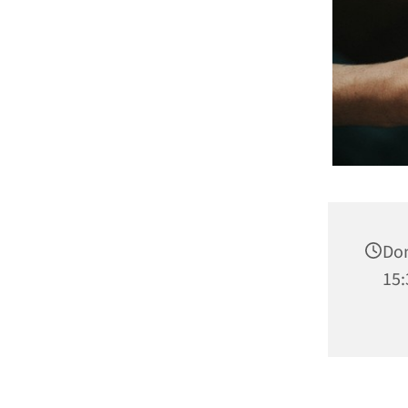
Do
15: