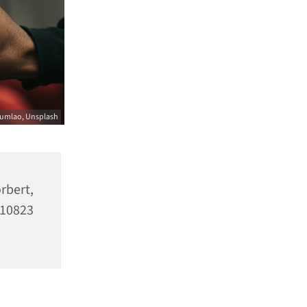
umlao, Unsplash
bert,
10823