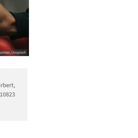
umlao, Unsplash
bert,
10823