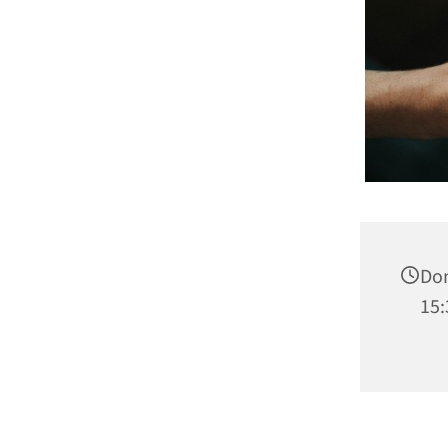
Don
15: