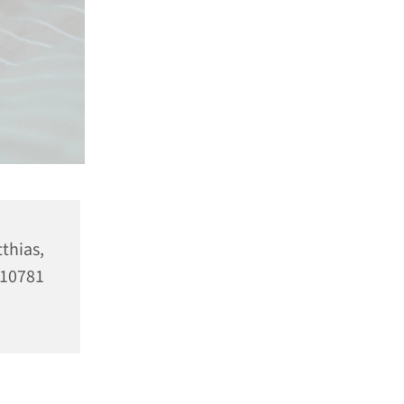
as,
10781