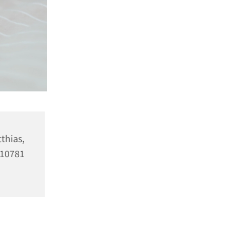
as,
10781