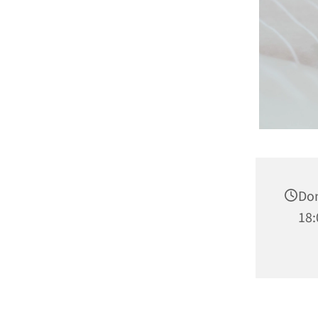
Don
18: