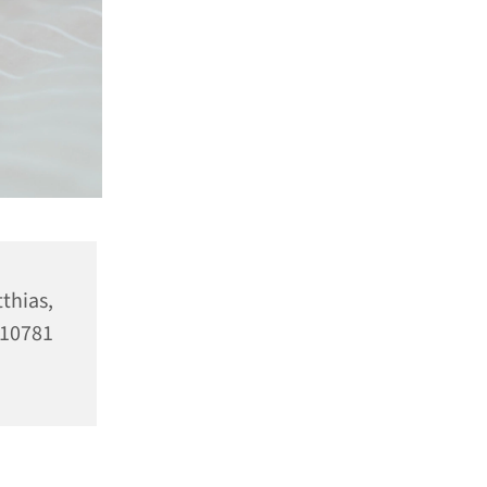
as,
10781