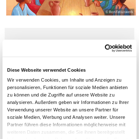
© Bonifatiuswerk
Dienstag, 10. November 2026, 16:45 Uhr
Pfarrsaal St. Norbert, Dominicusstr. 19,
10823 Berlin
Diese Webseite verwendet Cookies
Wir verwenden Cookies, um Inhalte und Anzeigen zu
personalisieren, Funktionen für soziale Medien anbieten
zu können und die Zugriffe auf unsere Website zu
analysieren. Außerdem geben wir Informationen zu Ihrer
Verwendung unserer Website an unsere Partner für
soziale Medien, Werbung und Analysen weiter. Unsere
Partner führen diese Informationen möglicherweise mit
weiteren Daten zusammen, die Sie ihnen bereitgestellt