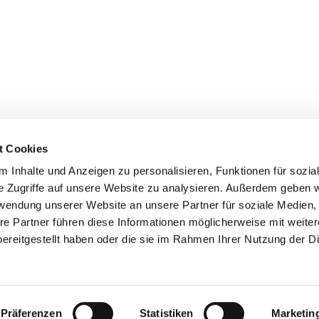
t Cookies
 Inhalte und Anzeigen zu personalisieren, Funktionen für sozia
Pfarrei St. Matthias Schöneberg • Goltzstr. 29 • 10781 Berlin
e Zugriffe auf unsere Website zu analysieren. Außerdem geben w
rwendung unserer Website an unsere Partner für soziale Medien
Hinweisgebersystem
Barrierefreiheitserklärung
re Partner führen diese Informationen möglicherweise mit weite
ereitgestellt haben oder die sie im Rahmen Ihrer Nutzung der D
Impressum
Datenschutzerklärung
ChurchDesk-Login
Präferenzen
Statistiken
Marketin