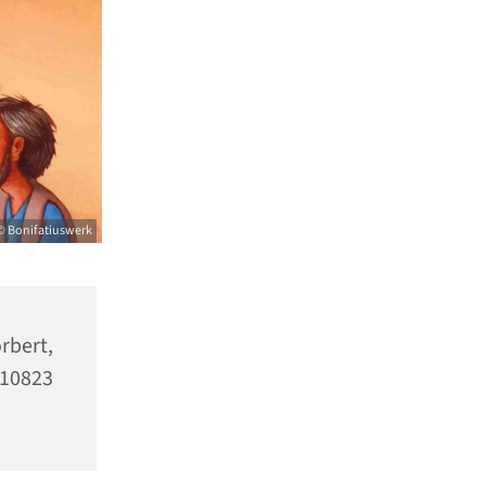
© Bonifatiuswerk
bert,
10823