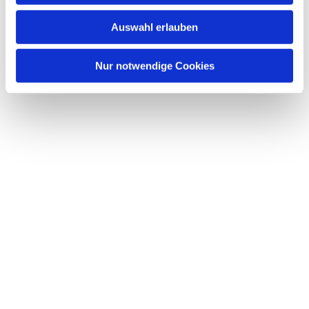
w
Auswahl erlauben
a
h
l
Nur notwendige Cookies