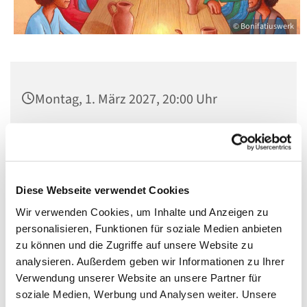
© Bonifatiuswerk
Montag, 1. März 2027, 20:00 Uhr
Pfarrsaal St. Matthias, Winterfeldtplatz,
10781 Berlin
Diese Webseite verwendet Cookies
Wir verwenden Cookies, um Inhalte und Anzeigen zu
personalisieren, Funktionen für soziale Medien anbieten
Elternabend der Erstkommunionkinder für den Ablauf
zu können und die Zugriffe auf unsere Website zu
der Erstkommunion am 25.4.2027
analysieren. Außerdem geben wir Informationen zu Ihrer
Verwendung unserer Website an unsere Partner für
soziale Medien, Werbung und Analysen weiter. Unsere