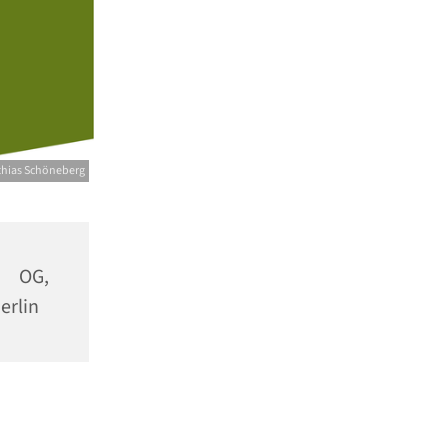
tthias Schöneberg
 OG,
erlin