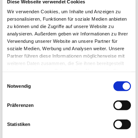
Diese Webseite verwendet Cookies
gesagt haben: ob es erst vor Kurzem war, oder ob Sie
Wir verwenden Cookies, um Inhalte und Anzeigen zu
bereits die silberne oder goldene Hochzeit gefeiert
personalisieren, Funktionen für soziale Medien anbieten
haben: Seien Sie herzlich willkommen zum Tag der
zu können und die Zugriffe auf unsere Website zu
Ehejubiläen!
analysieren. Außerdem geben wir Informationen zu Ihrer
Freuen Sie sich auf einen festlichen Gottesdienst in der
Verwendung unserer Website an unsere Partner für
Sankt-Hedwigs-Kathedrale, bei dem Sie auch einen
soziale Medien, Werbung und Analysen weiter. Unsere
persönlichen Segen empfangen können. Im Anschluss
Partner führen diese Informationen möglicherweise mit
besteht die Möglichkeit zur Begegnung beim Empfang mit
weiteren Daten zusammen, die Sie ihnen bereitgestellt
Sekt und Snacks, Kaffee und Kuchen und Musik vom Trio
haben oder die sie im Rahmen Ihrer Nutzung der Dienste
„Muzet Royal“.
gesammelt haben.
E
Notwendig
i
Herzliche Einladung!
n
w
+ Weihhbischof Dr. Matthias Heinrich
Präferenzen
i
l
Sonntag, 13. September 2026, 12 Uhr
l
Statistiken
Sankt-Hedwigs-Kathedrale, Bebelplatz
i