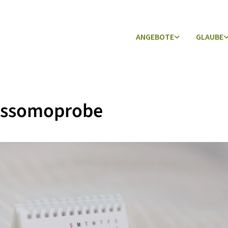
ANGEBOTE
GLAUBE
issomoprobe